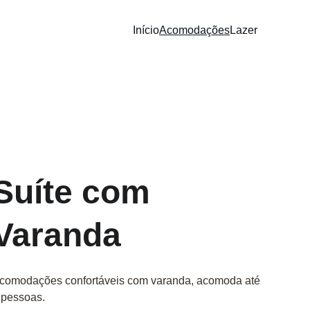
Início
Acomodações
Lazer
Suíte com 
Varanda
comodações confortáveis com varanda, acomoda até 
 pessoas.